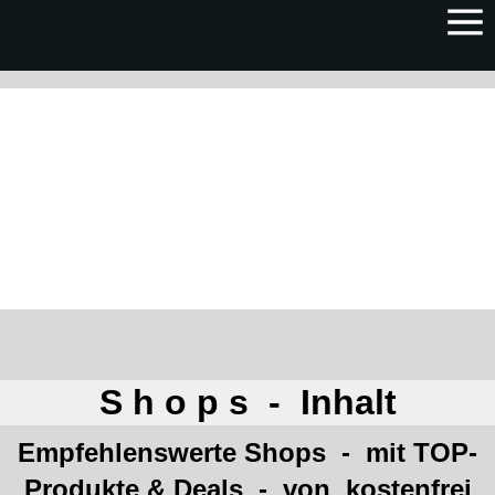
S h o p s - Inhalt
Empfehlenswerte Shops - mit TOP-
Produkte & Deals - von
kostenfrei