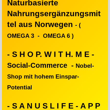
Naturbasierte
Nahrungsergänzungsmit
tel aus Norwegen
- (
OMEGA 3 - OMEGA 6 )
- S H O P. W I T H. M E -
Social-Commerce -
Nobel-
Shop mit hohem Einspar-
Potential
- S A N U S L I F E - A P P