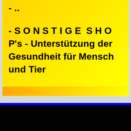
- ..
- S O N S T I G E S H O
P's - Unterstützung der
Gesundheit für Mensch
und Tier