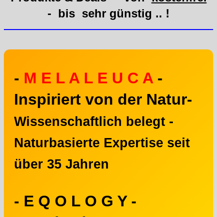
- bis sehr günstig .. !
-
M E L A L E U C A
-
Inspiriert von der Natur-
Wissenschaftlich belegt -
Naturbasierte Expertise seit
über 35 Jahren
- E Q O L O G Y -