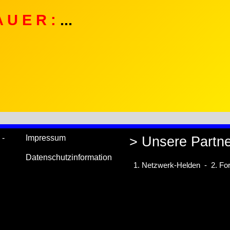
 U E R :
...
V.
 -
Impressum
> Unsere Partne
Datenschutzinformation
1. Netzwerk-Helden - 2. For