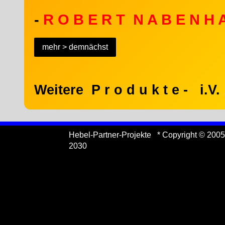
-
R O B E R T N A B E N H A
mehr > demnächst
Weitere P r o d u k t e - i.
Hebel-Partner-Projekte * Copyright © 2005
2030